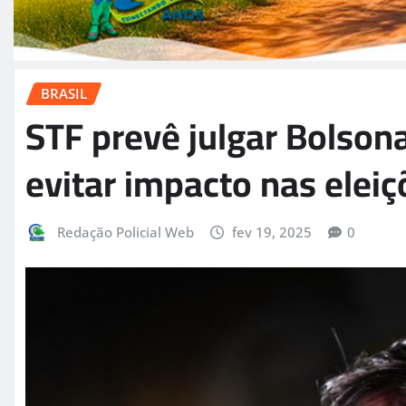
BRASIL
STF prevê julgar Bolson
evitar impacto nas elei
Redação Policial Web
fev 19, 2025
0