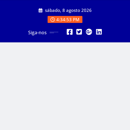
Skip
sábado, 8 agosto 2026
to
content
4:34:54 PM
Siga-nos