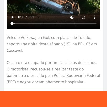
Veículo Volkswagen Gol, com placas de Toledo,
capotou na noite deste sábado (15), na BR-163 em
Cascavel.
O carro era ocupado por um casal e os dois filhos.
O motorista, recusou-se a realizar teste do
bafômetro oferecido pela Polícia Rodoviária Federal
(PRF) e negou encaminhamento hospitalar.