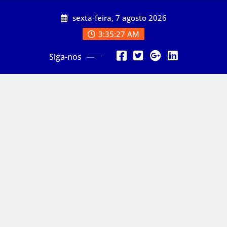
Skip
sexta-feira, 7 agosto 2026
to
content
3:35:28 AM
Siga-nos