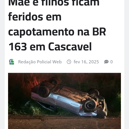
Mãe e filhos ficam
feridos em
capotamento na BR
163 em Cascavel
Redação Policial Web
fev 16, 2025
0