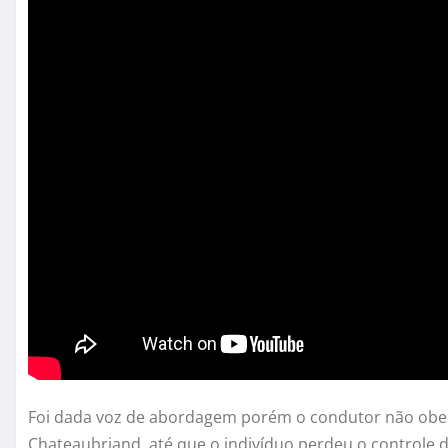
Foi dada voz de abordagem porém o condutor não obe
Chateaubriand, até que o indivíduo perdeu o controle d