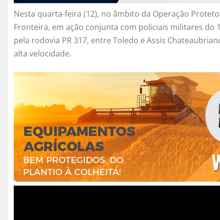
Nesta quarta-feira (12), no âmbito da Operação Protetor
Fronteira, em ação conjunta com policiais militares do 
pela rodovia PR 317, entre Toledo e Assis Chateaubria
alta velocidade.