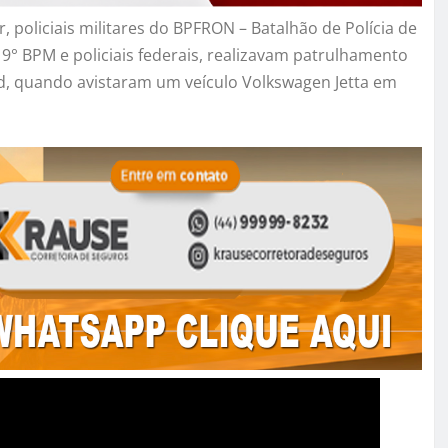
, policiais militares do BPFRON – Batalhão de Polícia de
19° BPM e policiais federais, realizavam patrulhamento
nd, quando avistaram um veículo Volkswagen Jetta em