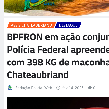
ASSIS CHATEAUBRIAND
DESTAQUE
BPFRON em ação conju
Polícia Federal apreend
com 398 KG de maconha 
Chateaubriand
Redação Policial Web
fev 14, 2025
0