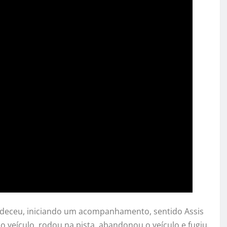
deceu, iniciando um acompanhamento, sentido Assis
o veículo, rodou na pista, abandonou o veículo e fugiu