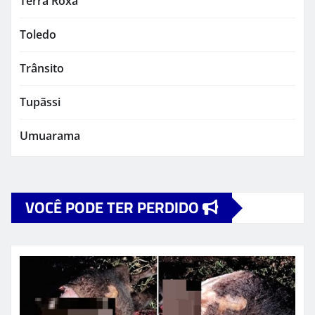
Terra Roxa
Toledo
Trânsito
Tupãssi
Umuarama
VOCÊ PODE TER PERDIDO