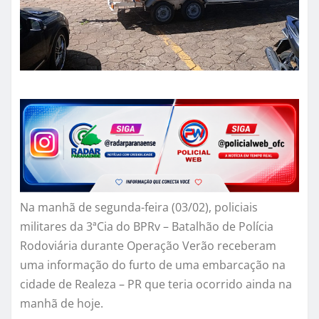
Na manhã de segunda-feira (03/02), policiais
militares da 3ªCia do BPRv – Batalhão de Polícia
Rodoviária durante Operação Verão receberam
uma informação do furto de uma embarcação na
cidade de Realeza – PR que teria ocorrido ainda na
manhã de hoje.