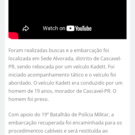
Foram realizadas buscas e a embarcação foi
localizada em Sede Alvorada, distrito de Cascavel-
PR, sendo rebocada por um veículo Kadett. Foi
iniciado acompanhamento tático e o veículo foi
abordado. O veículo Kadett era conduzido por um
homem de 19 anos, morador de Cascavel-PR. O
homem foi preso.
Com apoio do 19º Batalhão de Polícia Militar, a
embarcação recuperada foi encaminhada para os
procedimentos cabíveis e será restituída ao