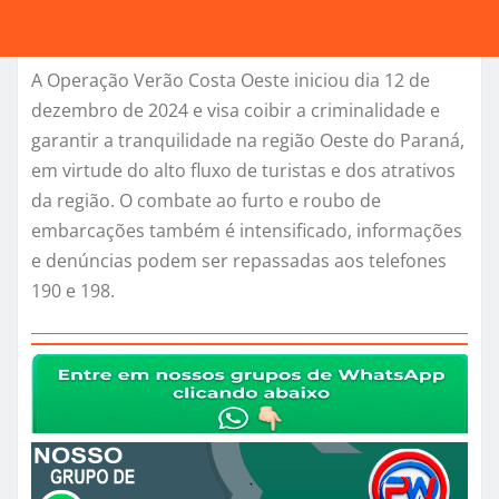
A Operação Verão Costa Oeste iniciou dia 12 de
dezembro de 2024 e visa coibir a criminalidade e
garantir a tranquilidade na região Oeste do Paraná,
em virtude do alto fluxo de turistas e dos atrativos
da região. O combate ao furto e roubo de
embarcações também é intensificado, informações
e denúncias podem ser repassadas aos telefones
190 e 198.