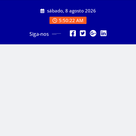
Skip
sábado, 8 agosto 2026
to
content
5:50:24 AM
Siga-nos