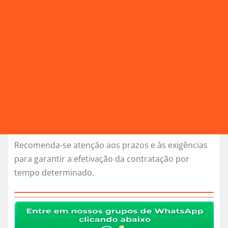
Recomenda-se atenção aos prazos e às exigências
para garantir a efetivação da contratação por
tempo determinado.