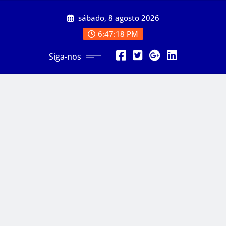
Skip
sábado, 8 agosto 2026
to
content
6:47:20 PM
Siga-nos