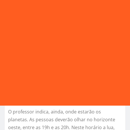
O professor indica, ainda, onde estarão os
planetas. As pessoas deverão olhar no horizonte
oeste, entre as 19h e as 20h. Neste horário a lua,