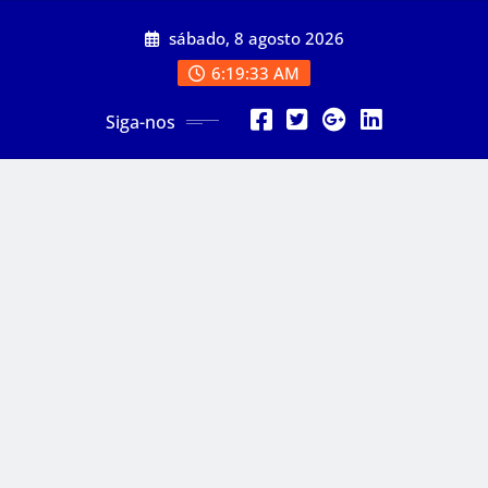
Skip
sábado, 8 agosto 2026
to
content
6:19:34 AM
Siga-nos