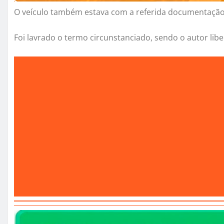
O veículo também estava com a referida documentação 
Foi lavrado o termo circunstanciado, sendo o autor lib