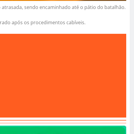
atrasada, sendo encaminhado até o pátio do batalhão.
erado após os procedimentos cabíveis.