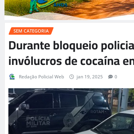
SEM CATEGORIA
Durante bloqueio polic
invólucros de cocaína e
Redação Policial Web
jan 19, 2025
0