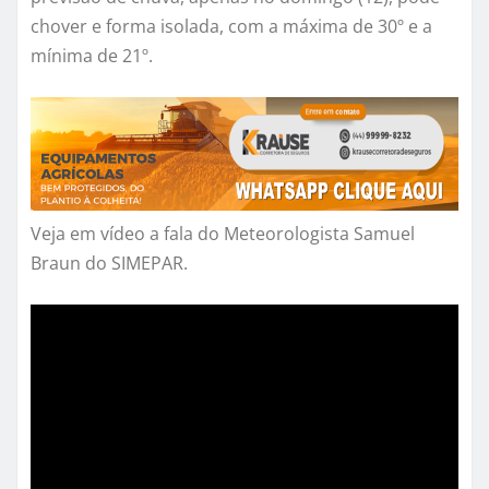
chover e forma isolada, com a máxima de 30º e a
mínima de 21º.
Veja em vídeo a fala do Meteorologista Samuel
Braun do SIMEPAR.