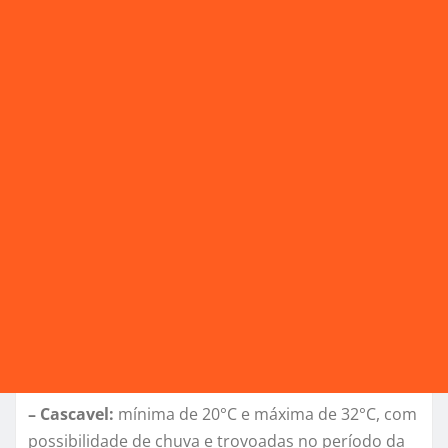
– Cascavel:
mínima de 20°C e máxima de 32°C, com
possibilidade de chuva e trovoadas no período da