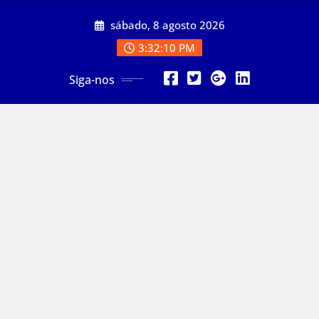
Skip
sábado, 8 agosto 2026
to
content
3:32:11 PM
Siga-nos