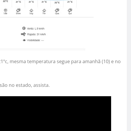
21ºc, mesma temperatura segue para amanhã (10) e no
são no estado, assista.