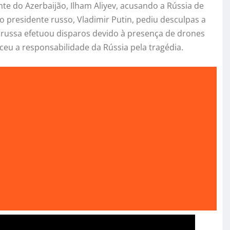
te do Azerbaijão, Ilham Aliyev, acusando a Rússia de
o presidente russo, Vladimir Putin, pediu desculpas a
ea russa efetuou disparos devido à presença de drones
eu a responsabilidade da Rússia pela tragédia.