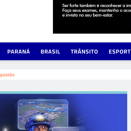
PARANÁ
BRASIL
TRÂNSITO
ESPORT
quistão