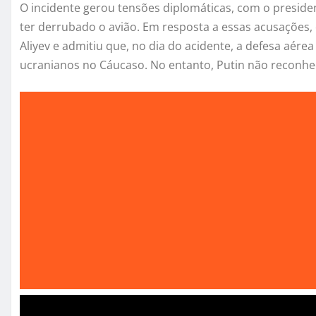
O incidente gerou tensões diplomáticas, com o presiden
ter derrubado o avião. Em resposta a essas acusações, 
Aliyev e admitiu que, no dia do acidente, a defesa aér
ucranianos no Cáucaso. No entanto, Putin não reconhec