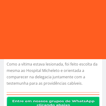
Como a vítima estava lesionada, foi feito escolta da
mesma ao Hospital Micheleto e orientada a
comparecer na delegacia juntamente com a
testemunha para as providências cabíveis.