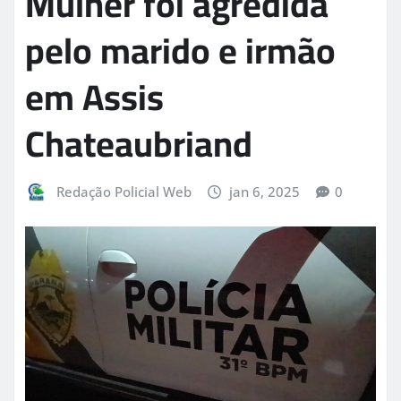
Mulher foi agredida
pelo marido e irmão
em Assis
Chateaubriand
Redação Policial Web
jan 6, 2025
0