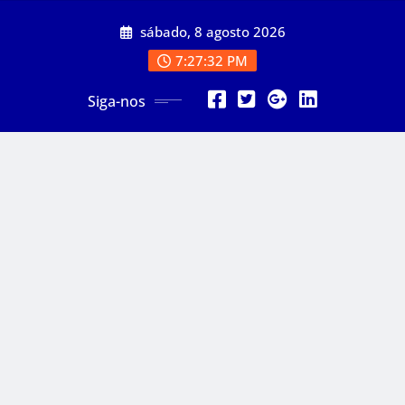
Skip
sábado, 8 agosto 2026
to
content
7:27:33 PM
Siga-nos