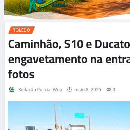
TOLEDO
Caminhão, S10 e Ducat
engavetamento na entra
fotos
Redação Policial Web
maio 8, 2025
0