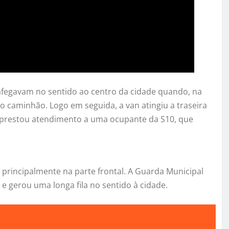
afegavam no sentido ao centro da cidade quando, na
do caminhão. Logo em seguida, a van atingiu a traseira
 prestou atendimento a uma ocupante da S10, que
, principalmente na parte frontal. A Guarda Municipal
o e gerou uma longa fila no sentido à cidade.