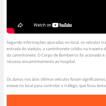
Segundo informações apuradas no local, os veículos tr
entrada do viaduto, a caminhonete colidiu na traseira 
da caminhonete. O Corpo de Bombeiros foi acionado e
recusou encaminhamento ao hospital.
Os danos nos dois últimos veículos foram significativos
esteve no local para controlar o tráfego, que ficou lent