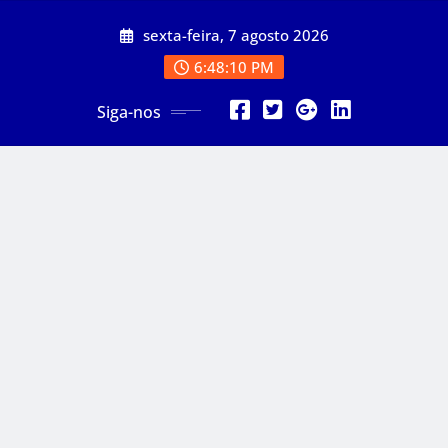
Skip
sexta-feira, 7 agosto 2026
to
content
6:48:12 PM
Siga-nos