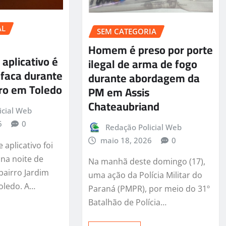
AL
SEM CATEGORIA
Homem é preso por porte
 aplicativo é
ilegal de arma de fogo
 faca durante
durante abordagem da
rro em Toledo
PM em Assis
Chateaubriand
icial Web
6
0
Redação Policial Web
maio 18, 2026
0
aplicativo foi
 na noite de
Na manhã deste domingo (17),
bairro Jardim
uma ação da Polícia Militar do
oledo. A…
Paraná (PMPR), por meio do 31º
Batalhão de Polícia…