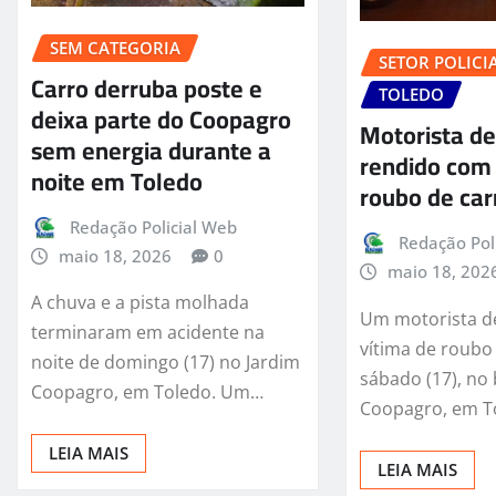
SEM CATEGORIA
SETOR POLICI
Carro derruba poste e
TOLEDO
deixa parte do Coopagro
Motorista de
sem energia durante a
rendido com
noite em Toledo
roubo de ca
Redação Policial Web
Redação Pol
maio 18, 2026
0
maio 18, 202
A chuva e a pista molhada
Um motorista de 
terminaram em acidente na
vítima de roubo
noite de domingo (17) no Jardim
sábado (17), no 
Coopagro, em Toledo. Um…
Coopagro, em T
LEIA MAIS
LEIA MAIS