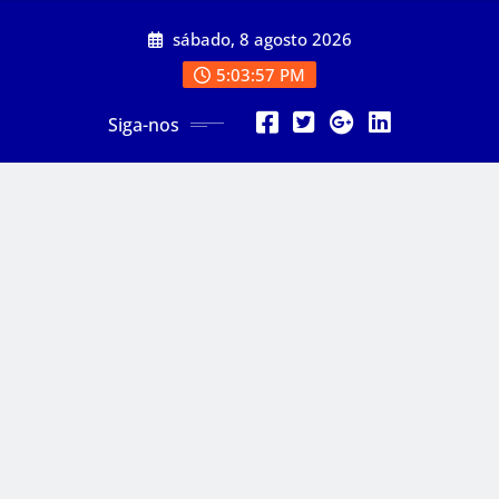
Skip
sábado, 8 agosto 2026
to
content
5:03:59 PM
Siga-nos