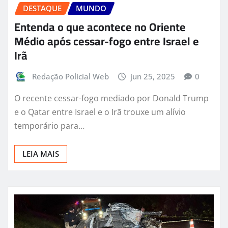
DESTAQUE
MUNDO
Entenda o que acontece no Oriente
Médio após cessar-fogo entre Israel e
Irã
Redação Policial Web
jun 25, 2025
0
O recente cessar-fogo mediado por Donald Trump
e o Qatar entre Israel e o Irã trouxe um alívio
temporário para…
LEIA MAIS