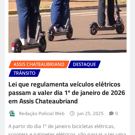
ASSIS CHATEAUBRIAND
DESTAQUE
TRÂNSITO
Lei que regulamenta veículos elétricos
passam a valer dia 1º de janeiro de 2026
em Assis Chateaubriand
Redação Policial Web
jun 25, 2025
0
A partir do dia 1º de janeiro bicicletas elétricas,
scooters e patinetes elétricos, vão passar a ter uma